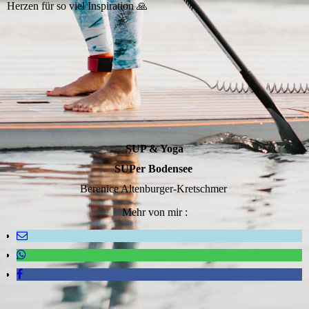
Herzen für so viel Inspiration 🙏
SUP & Yoga
SUPer Bodensee
Berenice Altenburger-Kretschmer
Mehr von mir :