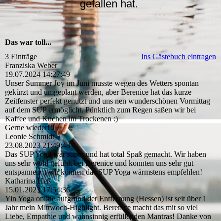
gefallen hat.
Das war toll...
3 Einträge
Ins Gästebuch eintragen
Franziska Weber
19.07.2024
14:27:49
Unser Summer Joy im Juni musste wegen des Wetters spontan
gekürzt und umgeplant werden, aber Berenice hat das kurze
Zeitfenster perfekt genutzt und uns nen wunderschönen Vormittag
auf dem SUP ermöglicht. Pünktlich zum Regen saßen wir bei
Kaffee und Kuchen im Trockenen :)
Gerne wieder!!!
Leonie Schmidt
23.08.2023
21:49:48
Das SUP Yoga war super und hat total Spaß gemacht. Wir haben
uns sehr wohl gefühlt bei Berenice und konnten uns sehr gut
entspannen :) wir können das SUP Yoga wärmstens empfehlen!
Katharina Heß
15.01.2023
17:54:36
Yin Yoga online aufgrund der Entfernung (Hessen) ist seit über 1
Jahr mein Mittwoch-Highlight. Berenice macht das mit so viel
Liebe, Empathie und wahnsinnig erfüllenden Mantras! Danke von